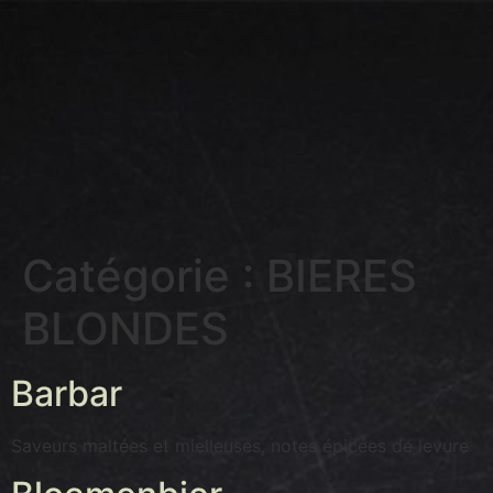
Catégorie :
BIERES
BLONDES
Barbar
Saveurs maltées et mielleuses, notes épicées de levure