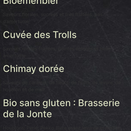
Bloemenbier
Saveurs florales, sucrées et très fruitées, pas
d’amertume
Cuvée des Trolls
Saveurs rondes fruitées, pointes épicées et belle
amertume
Chimay dorée
Saveurs de caramel, de fleurs, de fruits, de levure, de
houblon et de malt.
Bio sans gluten : Brasserie
de la Jonte
Houblons: Perle, Pekko Bière assez levurée et maltée