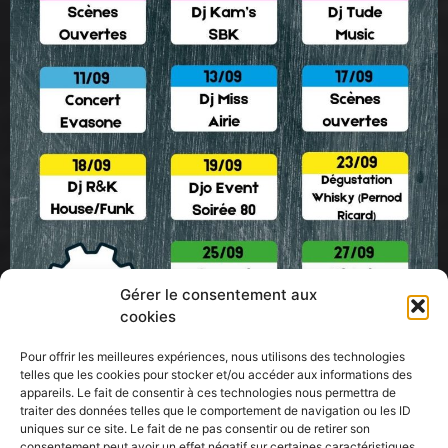
Gérer le consentement aux
cookies
Prochain
→
Pour offrir les meilleures expériences, nous utilisons des technologies
telles que les cookies pour stocker et/ou accéder aux informations des
appareils. Le fait de consentir à ces technologies nous permettra de
traiter des données telles que le comportement de navigation ou les ID
44 place Pierre Semard, Alès,
uniques sur ce site. Le fait de ne pas consentir ou de retirer son
+33 4 66 43 66 24
consentement peut avoir un effet négatif sur certaines caractéristiques