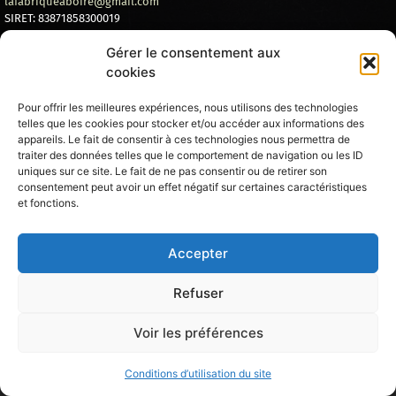
lafabriqueaboire@gmail.com
SIRET: 83871858300019
Gérer le consentement aux
cookies
Pour offrir les meilleures expériences, nous utilisons des technologies
telles que les cookies pour stocker et/ou accéder aux informations des
L’ABUS D’ALCOOL EST DANGEREUX POUR LA SANTÉ – A CONSOMMER AVEC MODÉRATION
appareils. Le fait de consentir à ces technologies nous permettra de
LA DIRECTION SE RÉSERVE LE DROIT D’ADMISSION MÊME AVEC UNE RESERVATION
TARIFS ET PRODUITS PRÉSENTÉS À TITRE INDICATIF ET SOUMIS À MODIFICATION PAR LA DIRECTION
traiter des données telles que le comportement de navigation ou les ID
uniques sur ce site. Le fait de ne pas consentir ou de retirer son
Mentions légales
Conditions d'utilisation du site
consentement peut avoir un effet négatif sur certaines caractéristiques
et fonctions.
Accepter
Refuser
Voir les préférences
Conditions d’utilisation du site