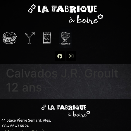
Calvados J.R. Groult
12 ans
44 place Pierre Semard, Alès,
+33 4 66 43 66 24