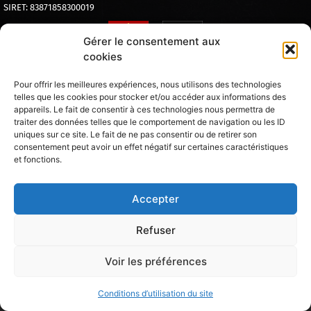
SIRET: 83871858300019
Gérer le consentement aux
cookies
Pour offrir les meilleures expériences, nous utilisons des technologies
telles que les cookies pour stocker et/ou accéder aux informations des
L’ABUS D’ALCOOL EST DANGEREUX POUR LA SANTÉ – A CONSOMMER AVEC MODÉRATION
LA DIRECTION SE RÉSERVE LE DROIT D’ADMISSION MÊME AVEC UNE RESERVATION
appareils. Le fait de consentir à ces technologies nous permettra de
TARIFS ET PRODUITS PRÉSENTÉS À TITRE INDICATIF ET SOUMIS À MODIFICATION PAR LA DIRECTION
traiter des données telles que le comportement de navigation ou les ID
Mentions légales
Conditions d'utilisation du site
uniques sur ce site. Le fait de ne pas consentir ou de retirer son
consentement peut avoir un effet négatif sur certaines caractéristiques
et fonctions.
Accepter
Refuser
Voir les préférences
Conditions d’utilisation du site