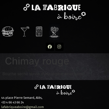
Chimay rouge
Bouche sèche suivie d’une légère amertume.
44 place Pierre Semard, Alès,
+33 4 66 43 66 24
lafabriqueaboire@gmail.com