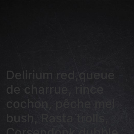
Delirium red,queue
de charrue, rince
cochon, pêche mel
bush, Rasta trolls,
Corsendonk dubble