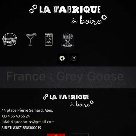
France : Grey Goose
44 place Pierre Semard, Alès,
+33 4 66 43 66 24
lafabriqueaboire@gmail.com
SIRET: 83871858300019