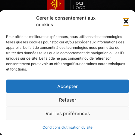
Gérer le consentement aux
cookies
L’ABUS D’ALCOOL EST DANGEREUX POUR LA SANTÉ – A CONSOMMER AVEC MODÉRATION
LA DIRECTION SE RÉSERVE LE DROIT D’ADMISSION MÊME AVEC UNE RESERVATION
Pour offrir les meilleures expériences, nous utilisons des technologies
TARIFS ET PRODUITS PRÉSENTÉS À TITRE INDICATIF ET SOUMIS À MODIFICATION PAR LA DIRECTION
telles que les cookies pour stocker et/ou accéder aux informations des
Mentions légales
Conditions d'utilisation du site
appareils. Le fait de consentir à ces technologies nous permettra de
traiter des données telles que le comportement de navigation ou les ID
uniques sur ce site. Le fait de ne pas consentir ou de retirer son
consentement peut avoir un effet négatif sur certaines caractéristiques
et fonctions.
Accepter
Refuser
Voir les préférences
Conditions d’utilisation du site