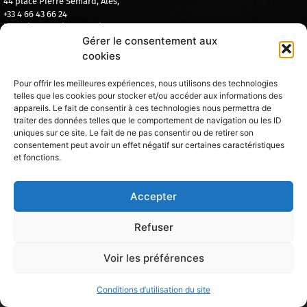
44 place Pierre Semard, Alès,
+33 4 66 43 66 24
lafabriqueaboire@gmail.com
Gérer le consentement aux
SIRET: 83871858300019
cookies
Pour offrir les meilleures expériences, nous utilisons des technologies
telles que les cookies pour stocker et/ou accéder aux informations des
appareils. Le fait de consentir à ces technologies nous permettra de
traiter des données telles que le comportement de navigation ou les ID
L’ABUS D’ALCOOL EST DANGEREUX POUR LA SANTÉ – A CONSOMMER AVEC MODÉRATION
uniques sur ce site. Le fait de ne pas consentir ou de retirer son
LA DIRECTION SE RÉSERVE LE DROIT D’ADMISSION MÊME AVEC UNE RESERVATION
consentement peut avoir un effet négatif sur certaines caractéristiques
TARIFS ET PRODUITS PRÉSENTÉS À TITRE INDICATIF ET SOUMIS À MODIFICATION PAR LA DIRECTION
et fonctions.
Mentions légales
Conditions d'utilisation du site
Accepter
Refuser
Voir les préférences
Conditions d’utilisation du site