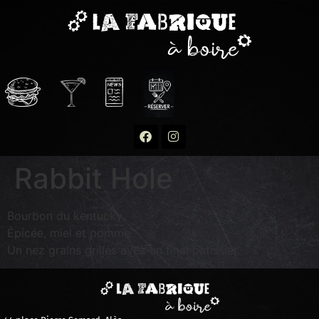
Rabbit Hole
Bourbon du kentucky
Épicée, miel et pomme.
Un nez grains grillés avec un final patissier.