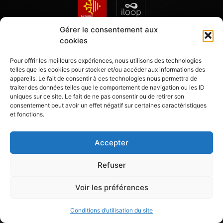
Gérer le consentement aux
cookies
L’ABUS D’ALCOOL EST DANGEREUX POUR LA SANTÉ – A CONSOMMER AVEC MODÉRATION
LA DIRECTION SE RÉSERVE LE DROIT D’ADMISSION MÊME AVEC UNE RESERVATION
Pour offrir les meilleures expériences, nous utilisons des technologies
TARIFS ET PRODUITS PRÉSENTÉS À TITRE INDICATIF ET SOUMIS À MODIFICATION PAR LA DIRECTION
telles que les cookies pour stocker et/ou accéder aux informations des
Mentions légales
Conditions d'utilisation du site
appareils. Le fait de consentir à ces technologies nous permettra de
traiter des données telles que le comportement de navigation ou les ID
uniques sur ce site. Le fait de ne pas consentir ou de retirer son
consentement peut avoir un effet négatif sur certaines caractéristiques
et fonctions.
Accepter
Refuser
Voir les préférences
Conditions d’utilisation du site