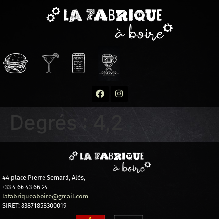
Degrés :
4,2
44 place Pierre Semard, Alès,
+33 4 66 43 66 24
lafabriqueaboire@gmail.com
SIRET: 83871858300019