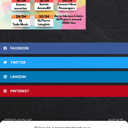
FACEBOOK
TWITTER
LINKEDIN
PINTEREST
PREVIOUS
NEXT
Nouveautés tous les mardis : Beer Pong et bataille Navale
Programme mai 2025