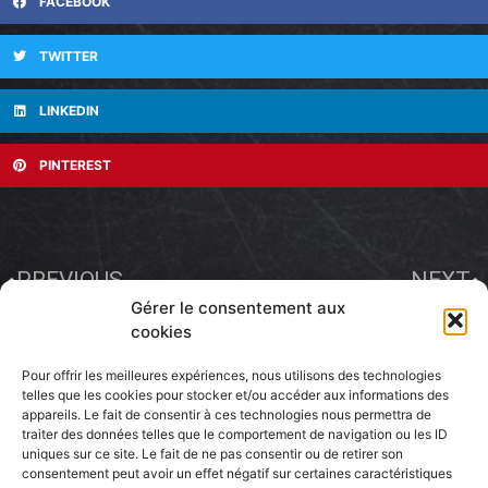
FACEBOOK
TWITTER
LINKEDIN
PINTEREST
PREVIOUS
NEXT
Gérer le consentement aux
Programme de décembre 2025
PROGRAMME FEVRIER 2026
cookies
Pour offrir les meilleures expériences, nous utilisons des technologies
telles que les cookies pour stocker et/ou accéder aux informations des
appareils. Le fait de consentir à ces technologies nous permettra de
traiter des données telles que le comportement de navigation ou les ID
44 place Pierre Semard, Alès,
uniques sur ce site. Le fait de ne pas consentir ou de retirer son
+33 4 66 43 66 24
consentement peut avoir un effet négatif sur certaines caractéristiques